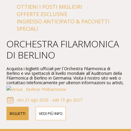
OTTIENI I POSTI MIGLIORI
OFFERTE ESCLUSIVE
INGRESSO ANTICIPATO & PACCHETTI
SPECIALI
ORCHESTRA FILARMONICA
DI BERLINO
Acquista i biglietti ufficiali per l´Orchestra Filarmonica di
Berlino e vivi spettacoli di livello mondiale all´Auditorium della
Filarmonica di Berlino in Germania. Visita il nostro sito web o
contattaci telefonicamente per ulteriori informazioni su artisti,
dettagli del programma e prezzi dei biglietti.
Berliner Philharmonie
ven 21 ago 2026 - sab 19 giu 2027
BIGLIETTI
VEDI PIÙ INFO