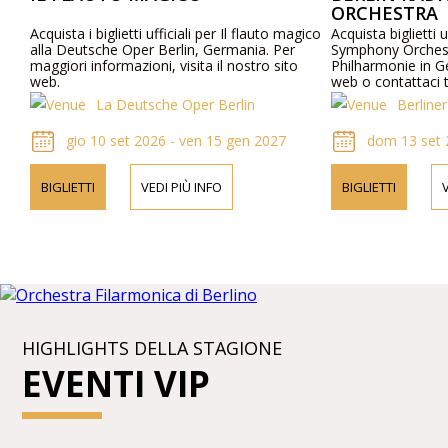
ORCHESTRA
Acquista i biglietti ufficiali per Il flauto magico
Acquista biglietti u
alla Deutsche Oper Berlin, Germania. Per
Symphony Orchestr
maggiori informazioni, visita il nostro sito
Philharmonie in Ge
web.
web o contattaci t
informazioni su ar
La Deutsche Oper Berlin
Berline
e prezzi dei bigliett
gio 10 set 2026 - ven 15 gen 2027
dom 13 set 
BIGLIETTI
VEDI PIÙ INFO
BIGLIETTI
V
HIGHLIGHTS DELLA STAGIONE
EVENTI VIP