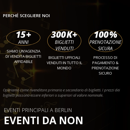
PERCHÉ SCEGLIERE NOI
15
+
300
K+
100
%
ANNI
BIGLIETTI
PRENOTAZIONE
VENDUTI
SICURA
SIAMO UN’AGENZIA
DI VENDITA BIGLIETTI
BIGLIETTI UFFICIALI
PROCESSO DI
AFFIDABILE
VENDUTI IN TUTTO IL
PAGAMENTO &
MONDO
PRENOTAZIONE
SICURO
Operiamo come rivenditore primario e secondario di biglietti. I prezzi dei
biglietti possono essere inferiori o superiori al valore nominale.
EVENTI PRINCIPALI A BERLIN
EVENTI DA NON