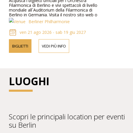
Acquista i biglietti ufficiali per l´Orchestra
Filarmonica di Berlino e vivi spettacoli di livello
mondiale all´Auditorium della Filarmonica di
Berlino in Germania. Visita il nostro sito web o
contattaci telefonicamente per ulteriori
Berliner Philharmonie
informazioni su artisti, dettagli del programma
e prezzi dei biglietti.
ven 21 ago 2026 - sab 19 giu 2027
BIGLIETTI
VEDI PIÙ INFO
LUOGHI
Scopri le principali location per eventi
su Berlin