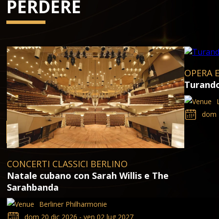
PERDERE
OPERA 
Turand
dom 2
CONCERTI CLASSICI BERLINO
Natale cubano con Sarah Willis e The
Sarahbanda
Berliner Philharmonie
dom 20 dic 2026 - ven 02 lug 2027