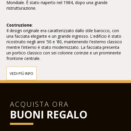
Mondiale. È stato riaperto nel 1984, dopo una grande
ristrutturazione.
Costruzione
:
Il design originale era caratterizzato dallo stile barocco, con
una facciata elegante e un grande ingresso. L'edificio è stato
ricostruito negli anni '50 e '80, mantenendo l'esterno classico
mentre l'interno è stato modernizzato. La facciata presenta
un portico classico con sei colonne corinzie e un prominente
frontone centrale.
VEDI PIÙ INFO
Interno
:
L'interno è noto per il suo design opulento e classico.
L'auditorium è rinomato per la sua acustica e grandiosità, con
sedili in velluto lussuosi e decorazioni elaborate. La scena e le
aree di seduta sono state aggiornate per soddisfare gli
ACQUISTA ORA
standard moderni delle esibizioni, pur preservando l'estetica
storica.
BUONI REGALO
Concerti e Spettacoli: