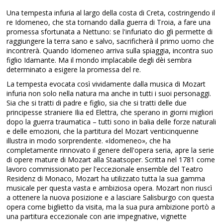
Una tempesta infuria al largo della costa di Creta, costringendo il
re Idomeneo, che sta tornando dalla guerra di Troia, a fare una
promessa sfortunata a Nettuno: se l'infuriato dio gli permette di
raggiungere la terra sano e salvo, sacrificherà il primo uomo che
incontrerà. Quando Idomeneo arriva sulla spiaggia, incontra suo
figlio Idamante. Ma il mondo implacabile degli dèi sembra
determinato a esigere la promessa del re.
La tempesta evocata così vividamente dalla musica di Mozart
infuria non solo nella natura ma anche in tutti i suoi personaggi.
Sia che si tratti di padre e figlio, sia che si tratti delle due
principesse straniere Ilia ed Elettra, che sperano in giorni migliori
dopo la guerra traumatica – tutti sono in balia delle forze naturali
e delle emozioni, che la partitura del Mozart venticinquenne
illustra in modo sorprendente. «Idomeneo», che ha
completamente rinnovato il genere dell'opera seria, apre la serie
di opere mature di Mozart alla Staatsoper. Scritta nel 1781 come
lavoro commissionato per l'eccezionale ensemble del Teatro
Residenz di Monaco, Mozart ha utilizzato tutta la sua gamma
musicale per questa vasta e ambiziosa opera. Mozart non riuscì
a ottenere la nuova posizione e a lasciare Salisburgo con questa
opera come biglietto da visita, ma la sua pura ambizione portò a
una partitura eccezionale con arie impegnative, vignette