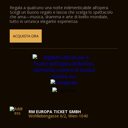
La Staatsoper Unter den Linden ospita una varietà di
spettacoli, tra cui opere, concerti orchestrali e balletto. È sede
Regala a qualcuno una notte indimenticabile all’opera.
della Staatskapelle Berlin, uno dei principali orchestre della
Scegli un buono regalo e lascia che scelga lo spettacolo
Germania. Il teatro è celebre per le sue produzioni di alta
che ama—musica, dramma e arte di livello mondiale,
tutto in un’unica elegante esperienza.
qualità e il suo ruolo nella vivace scena culturale di Berlino.
ACQUISTA ORA
VIAGGIO
La Staatsoper Unter den Linden è completamente accessibile
senza barriere grazie ai suoi eccellenti collegamenti con i
mezzi pubblici.
INDIRIZZO
: Unter den Linden 7; 10117 Berlino
METROPOLITANA
S+U Friedrichstraße (S1, S2, S5, S7, S25, S75)
METRO
Hausvogteiplatz (U2)
Museumsinsel (U5)
Stadtmitte (U2, U6)
RM EUROPA TICKET GMBH
Unter den Linden (U5, U6)
Wohllebengasse 6/2, Wien-1040