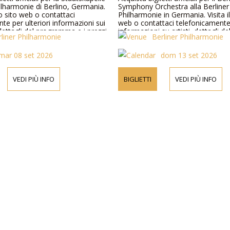
hilharmonie di Berlino, Germania.
Symphony Orchestra alla Berliner
ro sito web o contattaci
Philharmonie in Germania. Visita i
te per ulteriori informazioni sui
web o contattaci telefonicamente 
dettagli del programma e i prezzi
informazioni su artisti, dettagli 
rliner Philharmonie
Berliner Philharmonie
e prezzi dei biglietti.
mar 08 set 2026
dom 13 set 2026
VEDI PIÙ INFO
BIGLIETTI
VEDI PIÙ INFO