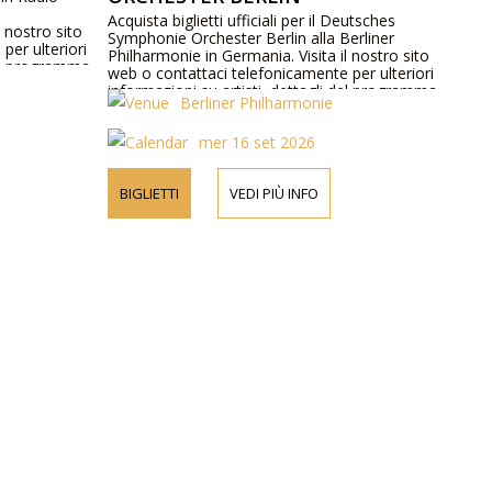
Acquista biglietti ufficiali per il Deutsches
l nostro sito
Symphonie Orchester Berlin alla Berliner
per ulteriori
Philharmonie in Germania. Visita il nostro sito
del programma
web o contattaci telefonicamente per ulteriori
informazioni su artisti, dettagli del programma
Berliner Philharmonie
e prezzi dei biglietti.
mer 16 set 2026
BIGLIETTI
VEDI PIÙ INFO