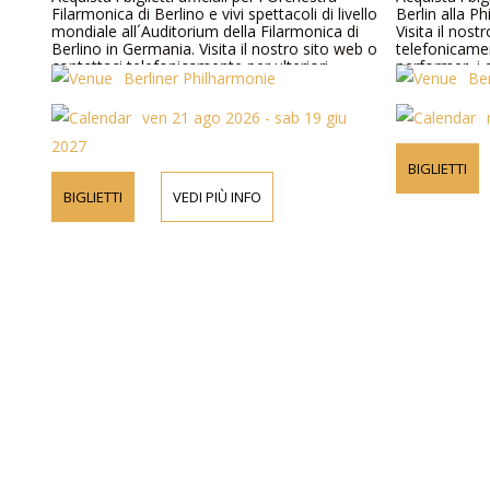
Filarmonica di Berlino e vivi spettacoli di livello
Berlin alla P
mondiale all´Auditorium della Filarmonica di
Visita il nost
Berlino in Germania. Visita il nostro sito web o
telefonicamen
contattaci telefonicamente per ulteriori
performer, i 
Berliner Philharmonie
Be
informazioni su artisti, dettagli del programma
dei biglietti.
e prezzi dei biglietti.
ven 21 ago 2026 - sab 19 giu
2027
BIGLIETTI
BIGLIETTI
VEDI PIÙ INFO