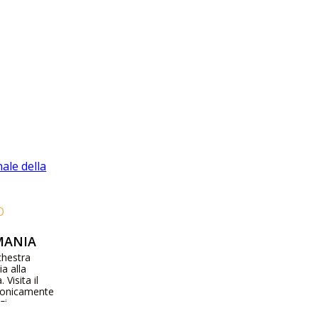
O
MANIA
rchestra
a alla
Visita il
efonicamente
zi,