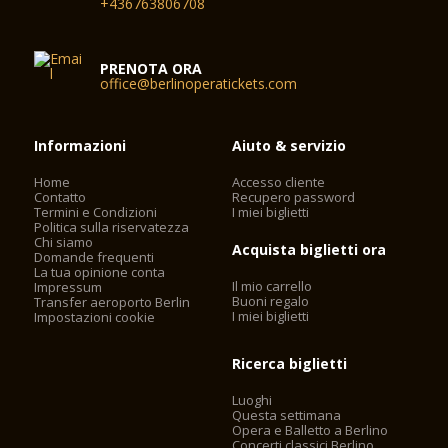
+436763806708
PRENOTA ORA
office@berlinoperatickets.com
Informazioni
Aiuto & servizio
Home
Accesso cliente
Contatto
Recupero password
Termini e Condizioni
I miei biglietti
Politica sulla riservatezza
Chi siamo
Acquista biglietti ora
Domande frequenti
La tua opinione conta
Il mio carrello
Impressum
Buoni regalo
Transfer aeroporto Berlin
I miei biglietti
Impostazioni cookie
Ricerca biglietti
Luoghi
Questa settimana
Opera e Balletto a Berlino
Concerti classici Berlino