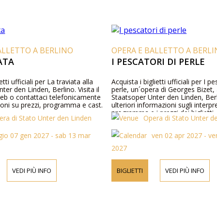
ALLETTO A BERLINO
OPERA E BALLETTO A BERL
ATA
I PESCATORI DI PERLE
tti ufficiali per La traviata alla
Acquista i biglietti ufficiali per I pe
ter den Linden, Berlino. Visita il
perle, un´opera di Georges Bizet, 
web o contattaci telefonicamente
Staatsoper Unter den Linden, Berl
ioni su prezzi, programma e cast.
ulteriori informazioni sugli interpret
programma e i prezzi dei biglietti,
era di Stato Unter den Linden
Opera di Stato Unter d
visitare il nostro sito web o di con
telefonicamente.
gio 07 gen 2027 - sab 13 mar
ven 02 apr 2027 - ve
2027
VEDI PIÙ INFO
BIGLIETTI
VEDI PIÙ INFO