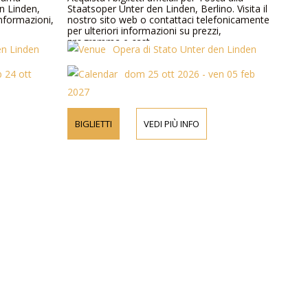
en Linden,
Staatsoper Unter den Linden, Berlino. Visita il
nformazioni,
nostro sito web o contattaci telefonicamente
per ulteriori informazioni su prezzi,
programma e cast.
en Linden
Opera di Stato Unter den Linden
b 24 ott
dom 25 ott 2026 - ven 05 feb
2027
BIGLIETTI
VEDI PIÙ INFO