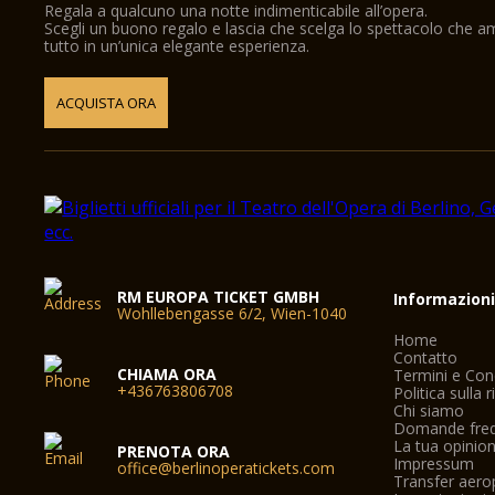
Regala a qualcuno una notte indimenticabile all’opera.
Scegli un buono regalo e lascia che scelga lo spettacolo che 
tutto in un’unica elegante esperienza.
ACQUISTA ORA
RM EUROPA TICKET GMBH
Informazion
Wohllebengasse 6/2, Wien-1040
Home
Contatto
CHIAMA ORA
Termini e Con
+436763806708
Politica sulla 
Chi siamo
Domande freq
La tua opinio
PRENOTA ORA
Impressum
office@berlinoperatickets.com
Transfer aero