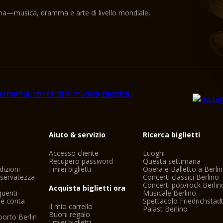
ama—musica, dramma e arte di livello mondiale,
i
Aiuto & servizio
Ricerca biglietti
Accesso cliente
Luoghi
Recupero password
Questa settimana
dizioni
I miei biglietti
Opera e Balletto a Berli
riservatezza
Concerti classici Berlino
Concerti pop/rock Berlin
Acquista biglietti ora
uenti
Musicale Berlino
ne conta
Spettacolo Friedrichstadt
Il mio carrello
Palast Berlino
Buoni regalo
porto Berlin
I miei biglietti