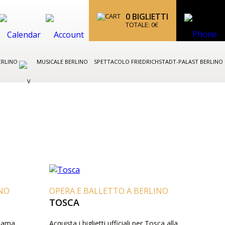
0
BIGLIETTI
TOTALE:
0
€
ERLINO
MUSICALE BERLINO
SPETTACOLO FRIEDRICHSTADT-PALAST BERLINO
INO
OPERA E BALLETTO A BERLINO
TOSCA
Madama
Acquista i biglietti ufficiali per Tosca alla