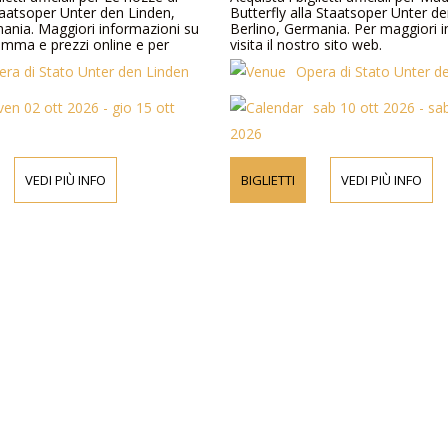
taatsoper Unter den Linden,
Butterfly alla Staatsoper Unter d
mania. Maggiori informazioni su
Berlino, Germania. Per maggiori i
ramma e prezzi online e per
visita il nostro sito web.
era di Stato Unter den Linden
Opera di Stato Unter d
ven 02 ott 2026 - gio 15 ott
sab 10 ott 2026 - sa
2026
VEDI PIÙ INFO
BIGLIETTI
VEDI PIÙ INFO