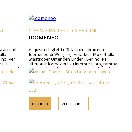
INO
OPERA E BALLETTO A BERLINO
IDOMENEO
scatori di
Acquista i biglietti ufficiali per il dramma
alla
Idomeneo di Wolfgang Amadeus Mozart alla
ino. Per
Staatsoper Unter den Linden, Berlino. Per
i, il
ulteriori informazioni su interpreti, programma
 si prega di
e prezzi dei biglietti, visita il nostro sito web o
en Linden
Opera di Stato Unter den Linden
tattarci
contattaci telefonicamente.
n 23 apr
gio 17 giu 2027 - dom 04 lug
2027
BIGLIETTI
VEDI PIÙ INFO