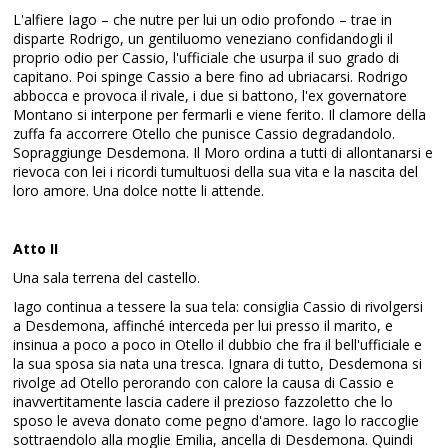
L'alfiere Iago – che nutre per lui un odio profondo – trae in
disparte Rodrigo, un gentiluomo veneziano confidandogli il
proprio odio per Cassio, l'ufficiale che usurpa il suo grado di
capitano. Poi spinge Cassio a bere fino ad ubriacarsi. Rodrigo
abbocca e provoca il rivale, i due si battono, l'ex governatore
Montano si interpone per fermarli e viene ferito. Il clamore della
zuffa fa accorrere Otello che punisce Cassio degradandolo.
Sopraggiunge Desdemona. Il Moro ordina a tutti di allontanarsi e
rievoca con lei i ricordi tumultuosi della sua vita e la nascita del
loro amore. Una dolce notte li attende.
Atto II
Una sala terrena del castello.
Iago continua a tessere la sua tela: consiglia Cassio di rivolgersi
a Desdemona, affinché interceda per lui presso il marito, e
insinua a poco a poco in Otello il dubbio che fra il bell'ufficiale e
la sua sposa sia nata una tresca. Ignara di tutto, Desdemona si
rivolge ad Otello perorando con calore la causa di Cassio e
inavvertitamente lascia cadere il prezioso fazzoletto che lo
sposo le aveva donato come pegno d'amore. Iago lo raccoglie
sottraendolo alla moglie Emilia, ancella di Desdemona. Quindi