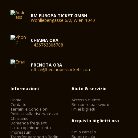
RM EUROPA TICKET GMBH
Wohllebengasse 6/2, Wien-1040
CHIAMA ORA
+436763806708
PRENOTA ORA
office@berlinoperatickets.com
Informazioni
Aiuto & servizio
Home
Accesso cliente
Contatto
Recupero password
Termini e Condizioni
I miei biglietti
Politica sulla riservatezza
Chi siamo
Acquista biglietti ora
Domande frequenti
La tua opinione conta
Il mio carrello
Impressum
Buoni regalo
Transfer aeroporto Berlin