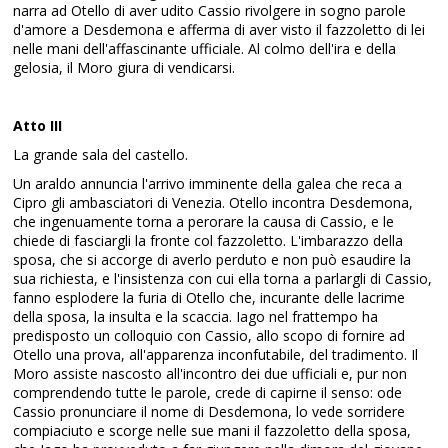
narra ad Otello di aver udito Cassio rivolgere in sogno parole
d'amore a Desdemona e afferma di aver visto il fazzoletto di lei
nelle mani dell'affascinante ufficiale. Al colmo dell'ira e della
gelosia, il Moro giura di vendicarsi.
Atto III
La grande sala del castello.
Un araldo annuncia l'arrivo imminente della galea che reca a
Cipro gli ambasciatori di Venezia. Otello incontra Desdemona,
che ingenuamente torna a perorare la causa di Cassio, e le
chiede di fasciargli la fronte col fazzoletto. L'imbarazzo della
sposa, che si accorge di averlo perduto e non può esaudire la
sua richiesta, e l'insistenza con cui ella torna a parlargli di Cassio,
fanno esplodere la furia di Otello che, incurante delle lacrime
della sposa, la insulta e la scaccia. Iago nel frattempo ha
predisposto un colloquio con Cassio, allo scopo di fornire ad
Otello una prova, all'apparenza inconfutabile, del tradimento. Il
Moro assiste nascosto all'incontro dei due ufficiali e, pur non
comprendendo tutte le parole, crede di capirne il senso: ode
Cassio pronunciare il nome di Desdemona, lo vede sorridere
compiaciuto e scorge nelle sue mani il fazzoletto della sposa,