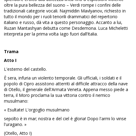
oltre la pura bellezza del suono – Verdi rompe i confini delle
tradizionali categorie vocali. Najmiddin Mavlyanov, richiesto in
tutto il mondo per i ruoli tenorili drammatici del repertorio
italiano e russo, dà vita a questo personaggio. Accanto a lui,
Ruzan Mantashyan debutta come Desdemona. Luca Micheletti
interpreta per la prima volta Iago fuori dall’Italia.
Trama
Atto I
L'esterno del castello.
È sera, infuria un violento temporale. Gli ufficiali, i soldati e il
popolo di Cipro assistono atterriti al difficile attracco della nave
di Otello, il generale dell'Armata Veneta. Appena messo piede a
terra, il Moro proclama la sua vittoria contro il nemico
musulmano:
« Esultate! L'orgoglio musulmano
sepolto è in mar; nostra e del ciel è gloria! Dopo l'armi lo vinse
l'uragano. »
(Otello, Atto I)