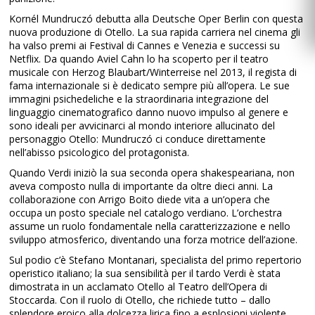
Kornél Mundruczó debutta alla Deutsche Oper Berlin con questa
nuova produzione di Otello. La sua rapida carriera nel cinema gli
ha valso premi ai Festival di Cannes e Venezia e successi su
Netflix. Da quando Aviel Cahn lo ha scoperto per il teatro
musicale con Herzog Blaubart/Winterreise nel 2013, il regista di
fama internazionale si è dedicato sempre più all’opera. Le sue
immagini psichedeliche e la straordinaria integrazione del
linguaggio cinematografico danno nuovo impulso al genere e
sono ideali per avvicinarci al mondo interiore allucinato del
personaggio Otello: Mundruczó ci conduce direttamente
nell’abisso psicologico del protagonista.
Quando Verdi iniziò la sua seconda opera shakespeariana, non
aveva composto nulla di importante da oltre dieci anni. La
collaborazione con Arrigo Boito diede vita a un’opera che
occupa un posto speciale nel catalogo verdiano. L’orchestra
assume un ruolo fondamentale nella caratterizzazione e nello
sviluppo atmosferico, diventando una forza motrice dell’azione.
Sul podio c’è Stefano Montanari, specialista del primo repertorio
operistico italiano; la sua sensibilità per il tardo Verdi è stata
dimostrata in un acclamato Otello al Teatro dell’Opera di
Stoccarda. Con il ruolo di Otello, che richiede tutto – dallo
splendore eroico alla dolcezza lirica fino a esplosioni violente