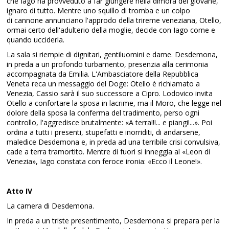
che Iago ha provveduto a far giungere nella dimora del giovane,
ignaro di tutto. Mentre uno squillo di tromba e un colpo
di cannone annunciano l'approdo della trireme veneziana, Otello,
ormai certo dell'adulterio della moglie, decide con Iago come e
quando ucciderla.
La sala si riempie di dignitari, gentiluomini e dame. Desdemona,
in preda a un profondo turbamento, presenzia alla cerimonia
accompagnata da Emilia. L'Ambasciatore della Repubblica
Veneta reca un messaggio del Doge: Otello è richiamato a
Venezia, Cassio sarà il suo successore a Cipro. Lodovico invita
Otello a confortare la sposa in lacrime, ma il Moro, che legge nel
dolore della sposa la conferma del tradimento, perso ogni
controllo, l'aggredisce brutalmente: «A terra!!!... e piangi!...». Poi
ordina a tutti i presenti, stupefatti e inorriditi, di andarsene,
maledice Desdemona e, in preda ad una terribile crisi convulsiva,
cade a terra tramortito. Mentre di fuori si inneggia al «Leon di
Venezia», Iago constata con feroce ironia: «Ecco il Leone!».
Atto IV
La camera di Desdemona.
In preda a un triste presentimento, Desdemona si prepara per la