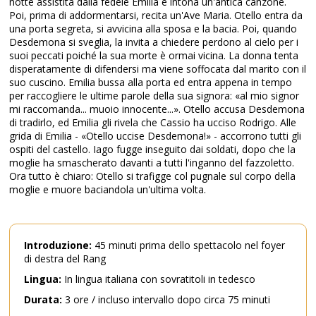
notte assistita dalla fedele Emilia e intona un'antica canzone.
Poi, prima di addormentarsi, recita un'Ave Maria. Otello entra da
una porta segreta, si avvicina alla sposa e la bacia. Poi, quando
Desdemona si sveglia, la invita a chiedere perdono al cielo per i
suoi peccati poiché la sua morte è ormai vicina. La donna tenta
disperatamente di difendersi ma viene soffocata dal marito con il
suo cuscino. Emilia bussa alla porta ed entra appena in tempo
per raccogliere le ultime parole della sua signora: «al mio signor
mi raccomanda... muoio innocente...». Otello accusa Desdemona
di tradirlo, ed Emilia gli rivela che Cassio ha ucciso Rodrigo. Alle
grida di Emilia - «Otello uccise Desdemona!» - accorrono tutti gli
ospiti del castello. Iago fugge inseguito dai soldati, dopo che la
moglie ha smascherato davanti a tutti l'inganno del fazzoletto.
Ora tutto è chiaro: Otello si trafigge col pugnale sul corpo della
moglie e muore baciandola un'ultima volta.
Introduzione:
45 minuti prima dello spettacolo nel foyer
di destra del Rang
Lingua:
In lingua italiana con sovratitoli in tedesco
Durata:
3 ore / incluso intervallo dopo circa 75 minuti